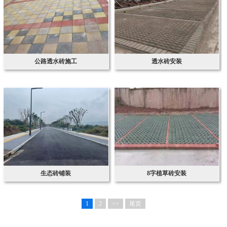
公路透水砖施工
透水砖安装
生态砖铺装
8字植草砖安装
1
2
>>
尾页