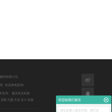
 重庆夯博建材有限公司
砖
, 欢迎来电咨询!
术支持：
重庆卓光科技
欢迎给我们留言
涪陵
万盛
大足
永川
忠县
请在此输入留言内容，我们会