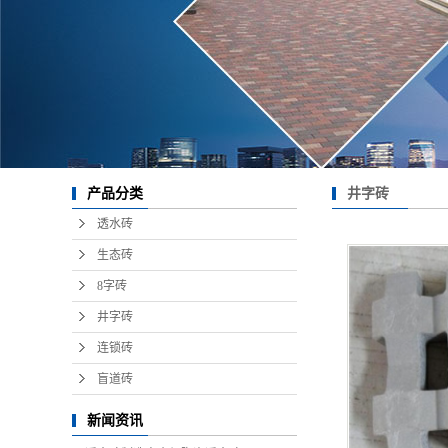
井字砖
产品分类
透水砖
生态砖
8字砖
井字砖
连锁砖
盲道砖
新闻资讯