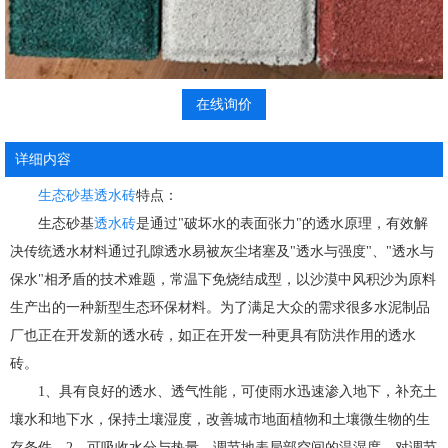
在线询价
详细内容
生态砂基透水砖
特点：
生态砂基
透水砖
是通过"破坏水的表面张力"的透水原理，有效解
决传统透水材料通过孔隙透水易被灰尘堵塞及"透水与强度"、"透水与
保水"相矛盾的技术难题，常温下免烧结成型，以沙漠中风积沙为原料
生产出的一种新型生态环保材料。为了满足大众的需求很多水泥制品
厂也正在开发新的透水砖，如正在开发一种更具有防洪作用的透水
砖。
1、具有良好的透水、透气性能，可使雨水迅速渗入地下，补充土
壤水和地下水，保持土壤湿度，改善城市地面植物和土壤微生物的生
存条件。2、可吸收水分与热量，调节地表局部空间的温湿度，对调节