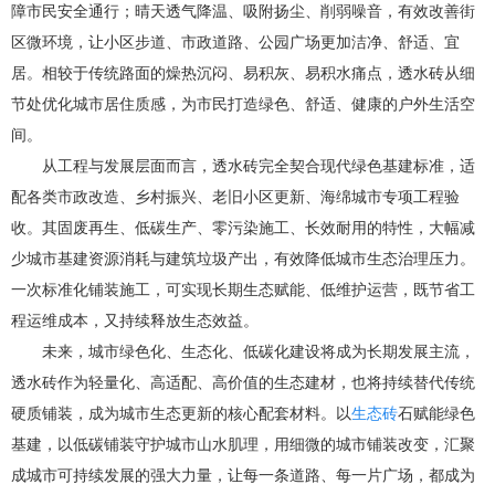
障市民安全通行；晴天透气降温、吸附扬尘、削弱噪音，有效改善街
区微环境，让小区步道、市政道路、公园广场更加洁净、舒适、宜
居。相较于传统路面的燥热沉闷、易积灰、易积水痛点，透水砖从细
节处优化城市居住质感，为市民打造绿色、舒适、健康的户外生活空
间。
从工程与发展层面而言，透水砖完全契合现代绿色基建标准，适
配各类市政改造、乡村振兴、老旧小区更新、海绵城市专项工程验
收。其固废再生、低碳生产、零污染施工、长效耐用的特性，大幅减
少城市基建资源消耗与建筑垃圾产出，有效降低城市生态治理压力。
一次标准化铺装施工，可实现长期生态赋能、低维护运营，既节省工
程运维成本，又持续释放生态效益。
未来，城市绿色化、生态化、低碳化建设将成为长期发展主流，
透水砖作为轻量化、高适配、高价值的生态建材，也将持续替代传统
硬质铺装，成为城市生态更新的核心配套材料。以
生态砖
石赋能绿色
基建，以低碳铺装守护城市山水肌理，用细微的城市铺装改变，汇聚
成城市可持续发展的强大力量，让每一条道路、每一片广场，都成为