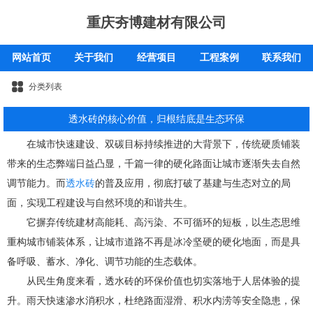
重庆夯博建材有限公司
网站首页
关于我们
经营项目
工程案例
联系我们
分类列表
透水砖的核心价值，归根结底是生态环保
在城市快速建设、双碳目标持续推进的大背景下，传统硬质铺装
带来的生态弊端日益凸显，千篇一律的硬化路面让城市逐渐失去自然
调节能力。而
透水砖
的普及应用，彻底打破了基建与生态对立的局
面，实现工程建设与自然环境的和谐共生。
它摒弃传统建材高能耗、高污染、不可循环的短板，以生态思维
重构城市铺装体系，让城市道路不再是冰冷坚硬的硬化地面，而是具
备呼吸、蓄水、净化、调节功能的生态载体。
从民生角度来看，透水砖的环保价值也切实落地于人居体验的提
升。雨天快速渗水消积水，杜绝路面湿滑、积水内涝等安全隐患，保