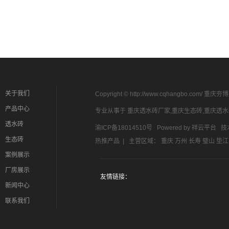
关于我们
Copyright © http://www.cqhangbo.com/
产品中心
专业从事于
重庆透水砖厂家
,
重庆生态砖
,
重庆透水
透水砖
渝ICP备18014510号
Powered by
祥云平台
技
生态砖
热推产品
| 主营区域：
重庆
万州
长寿
璧山
垫江
案例展示
厂房展示
友情链接：
新闻中心
联系我们