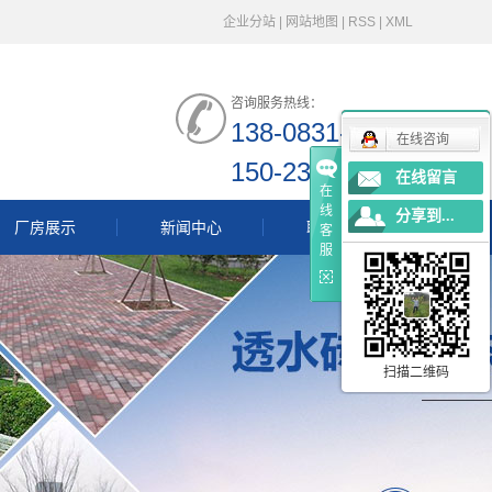
企业分站
|
网站地图
|
RSS
|
XML
咨询服务热线：
138-0831-7120
在线咨询
150-2316-9099
在线留言
在
线
分享到...
厂房展示
新闻中心
联系我们
客
服
公司新闻
行业新闻
技术知识
扫描二维码