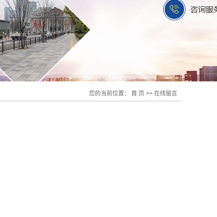
您的当前位置：
首 页
>> 在线留言